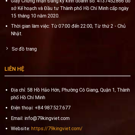
Giấy Chứng nhận Đăng ký kinh doanh số: 4137452866 do
sở Kế hoạch và Đầu tư Thành phố Hồ Chí Minh cấp ngày
15 tháng 10 năm 2020.
Thời gian làm việc: Từ 07:00 đến 22:00, Từ thứ 2 - Chủ
Nhật.
Sơ đồ trang
LIÊN HỆ
Địa chỉ:
58
Hồ Hảo Hớn, Phường Cô Giang, Quận 1, Thành
phố Hồ Chí Minh
Điện thoại: +84 987.527.677
Email:
info@79kingviet.com
Website:
https://79kingviet.com/