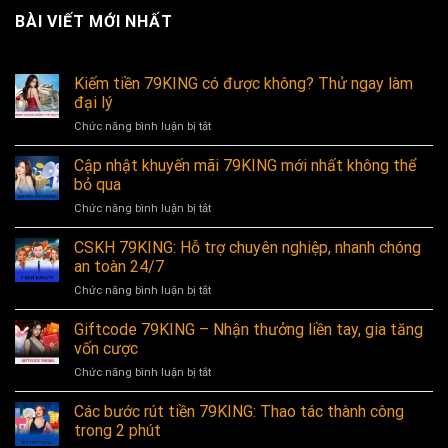
BÀI VIẾT MỚI NHẤT
Kiếm tiền 79KING có được không? Thử ngay làm
đại lý
Chức năng bình luận bị tắt
ở
Kiếm
tiền
Cập nhật khuyến mãi 79KING mới nhất không thể
79KING
bỏ qua
có
Chức năng bình luận bị tắt
ở
được
Cập
không?
nhật
CSKH 79KING: Hỗ trợ chuyên nghiệp, nhanh chóng
Thử
khuyến
ngay
an toàn 24/7
mãi
làm
Chức năng bình luận bị tắt
ở
79KING
đại
CSKH
mới
lý
79KING:
Giftcode 79KING – Nhận thưởng liền tay, gia tăng
nhất
Hỗ
không
vốn cược
trợ
thể
Chức năng bình luận bị tắt
ở
chuyên
bỏ
Giftcode
nghiệp,
qua
79KING
Các bước rút tiền 79KING: Thao tác thành công
nhanh
–
chóng
trong 2 phút
Nhận
an