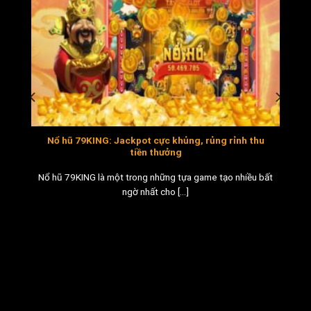
Nổ hũ 79KING: Jackpot cực khủng, rủng rỉnh thu
tiền thưởng
Nổ hũ 79KING là một trong những tựa game tạo nhiều bất
ngờ nhất cho [...]