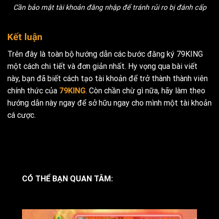
Cần bảo mật tài khoản đăng nhập để tránh rủi ro bị đánh cấp
Kết luận
Trên đây là toàn bộ hướng dẫn các bước đăng ký 79KING
một cách chi tiết và đơn giản nhất. Hy vọng qua bài viết
này, bạn đã biết cách tạo tài khoản để trở thành thành viên
chính thức của
79KING
. Còn chần chừ gì nữa, hãy làm theo
hướng dẫn này ngay để sở hữu ngay cho mình một tài khoản
cá cược.
CÓ THỂ BẠN QUAN TÂM: