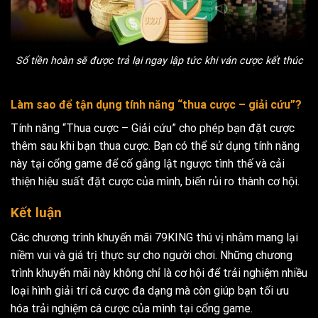
Số tiền hoàn sẽ được trả lại ngay lập tức khi ván cược kết thúc
Làm sao để tận dụng tính năng “thua cược – giải cứu”?
Tính năng “Thua cược – Giải cứu” cho phép bạn đặt cược
thêm sau khi bạn thua cược. Bạn có thể sử dụng tính năng
này tại cổng game để cố gắng lật ngược tình thế và cải
thiện hiệu suất đặt cược của mình, biến rủi ro thành cơ hội.
Kết luận
Các chương trình khuyến mãi 79KING thú vị nhằm mang lại
niềm vui và giá trị thực sự cho người chơi. Những chương
trình khuyến mãi này không chỉ là cơ hội để trải nghiệm nhiều
loại hình giải trí cá cược đa dạng mà còn giúp bạn tối ưu
hóa trải nghiệm cá cược của mình tại cổng game.