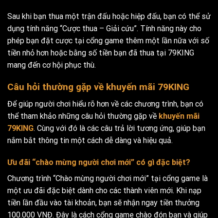
Sau khi bạn thua một trận đấu hoặc hiệp đấu, bạn có thể sử
dụng tính năng “Cược thua – Giải cứu”. Tính năng này cho
phép bạn đặt cược tại cổng game thêm một lần nữa với số
tiền nhỏ hơn hoặc bằng số tiền bạn đã thua tại 79KING
mang đến cơ hội phục thù.
Câu hỏi thường gặp về khuyến mãi 79KING
Để giúp người chơi hiểu rõ hơn về các chương trình, bạn có
thể tham khảo những câu hỏi thường gặp về
khuyến mãi
79KING
. Cùng với đó là các câu trả lời tương ứng, giúp bạn
nắm bắt thông tin một cách dễ dàng và hiệu quả.
Ưu đãi “chào mừng người chơi mới” có gì đặc biệt?
Chương trình “Chào mừng người chơi mới” tại cổng game là
một ưu đãi đặc biệt dành cho các thành viên mới. Khi nạp
tiền lần đầu vào tài khoản, bạn sẽ nhận ngay tiền thưởng
100.000 VNĐ. Đây là cách cổng game chào đón bạn và giúp