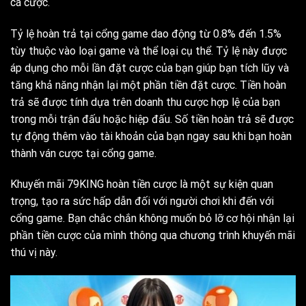
cá cược.
Tỷ lệ hoàn trả tại cổng game dao động từ 0.8% đến 1.5%
tùy thuộc vào loại game và thể loại cụ thể. Tỷ lệ này được
áp dụng cho mỗi lần đặt cược của bạn giúp bạn tích lũy và
tăng khả năng nhận lại một phần tiền đặt cược. Tiền hoàn
trả sẽ được tính dựa trên doanh thu cược hợp lệ của bạn
trong mỗi trận đấu hoặc hiệp đấu. Số tiền hoàn trả sẽ được
tự động thêm vào tài khoản của bạn ngay sau khi bạn hoàn
thành ván cược tại cổng game.
Khuyến mãi 79KING hoàn tiền cược là một sự kiện quan
trọng, tạo ra sức hấp dẫn đối với người chơi khi đến với
cổng game. Bạn chắc chắn không muốn bỏ lỡ cơ hội nhận lại
phần tiền cược của mình thông qua chương trình khuyến mãi
thú vị này.