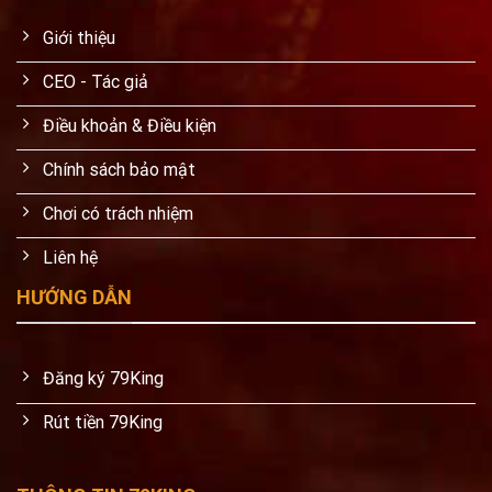
Giới thiệu
CEO - Tác giả
Điều khoản & Điều kiện
Chính sách bảo mật
Chơi có trách nhiệm
Liên hệ
HƯỚNG DẪN
Đăng ký 79King
Rút tiền 79King