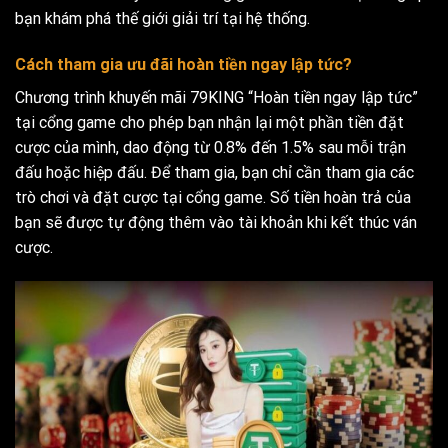
bạn khám phá thế giới giải trí tại hệ thống.
Cách tham gia ưu đãi hoàn tiền ngay lập tức?
Chương trình khuyến mãi 79KING “Hoàn tiền ngay lập tức”
tại cổng game cho phép bạn nhận lại một phần tiền đặt
cược của mình, dao động từ 0.8% đến 1.5% sau mỗi trận
đấu hoặc hiệp đấu. Để tham gia, bạn chỉ cần tham gia các
trò chơi và đặt cược tại cổng game. Số tiền hoàn trả của
bạn sẽ được tự động thêm vào tài khoản khi kết thúc ván
cược.