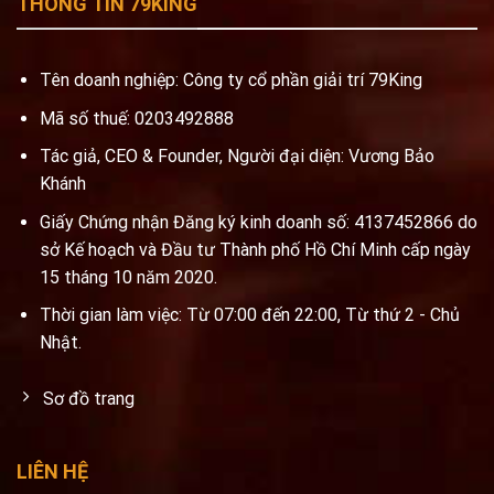
THÔNG TIN 79KING
Tên doanh nghiệp: Công ty cổ phần giải trí 79King
Mã số thuế: 0203492888
Tác giả, CEO & Founder, Người đại diện: Vương Bảo
Khánh
Giấy Chứng nhận Đăng ký kinh doanh số: 4137452866 do
sở Kế hoạch và Đầu tư Thành phố Hồ Chí Minh cấp ngày
15 tháng 10 năm 2020.
Thời gian làm việc: Từ 07:00 đến 22:00, Từ thứ 2 - Chủ
Nhật.
Sơ đồ trang
LIÊN HỆ