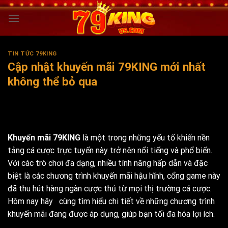
Bỏ
qua
nội
dung
TIN TỨC 79KING
Cập nhật khuyến mãi 79KING mới nhất
không thể bỏ qua
Khuyến mãi 79KING
là một trong những yếu tố khiến nền
tảng cá cược trực tuyến này trở nên nổi tiếng và phổ biến.
Với các trò chơi đa dạng, nhiều tính năng hấp dẫn và đặc
biệt là các chương trình khuyến mãi hậu hĩnh, cổng game này
đã thu hút hàng ngàn cược thủ từ mọi thị trường cá cược.
Hôm nay hãy cùng tìm hiểu chi tiết về những chương trình
khuyến mãi đang được áp dụng, giúp bạn tối đa hóa lợi ích.