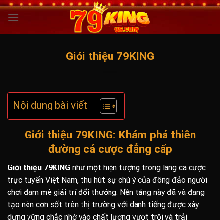
Bỏ
qua
nội
dung
Giới thiệu 79KING
Nội dung bài viết
Giới thiệu 79KING: Khám phá thiên
đường cá cược đẳng cấp
Giới thiệu 79KING
như một hiện tượng trong làng cá cược
trực tuyến Việt Nam, thu hút sự chú ý của đông đảo người
chơi đam mê giải trí đổi thưởng. Nền tảng này đã và đang
tạo nên cơn sốt trên thị trường với danh tiếng được xây
dựng vững chắc nhờ vào chất lượng vượt trội và trải