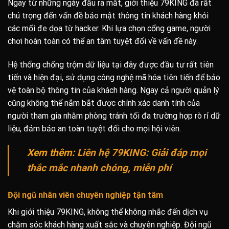
Ngay từ những ngày đầu ra mắt, giới thiệu 79KING đã rất
chú trọng đến vấn đề bảo mật thông tin khách hàng khỏi
các mối đe dọa từ hacker. Khi lựa chọn cổng game, người
chơi hoàn toàn có thể an tâm tuyệt đối về vấn đề này.
Hệ thống chống trộm dữ liệu tại đây được đầu tư rất tiên
tiến và hiện đại, sử dụng công nghệ mã hóa tiên tiến để bảo
vệ toàn bộ thông tin của khách hàng. Ngay cả người quản lý
cũng không thể nắm bắt được chính xác danh tính của
người tham gia nhằm phòng tránh tối đa trường hợp rò rỉ dữ
liệu, đảm bảo an toàn tuyệt đối cho mọi hội viên.
Xem thêm:
Liên hệ 79KING: Giải đáp mọi
thắc mắc nhanh chóng, miễn phí
Đội ngũ nhân viên chuyên nghiệp tận tâm
Khi giới thiệu 79KING, không thể không nhắc đến dịch vụ
chăm sóc khách hàng xuất sắc và chuyên nghiệp. Đội ngũ