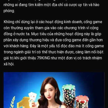
những ai đang tìm kiếm một địa chỉ cá cược uy tín và hào
phóng.
Không chỉ dừng lại ở các hoạt động kinh doanh, cổng game
còn thường xuyên tham gia vào các chương trình vì cộng
đồng ở nước ta. Mục tiêu của những hoạt động này là góp
phần xây dựng thương hiệu và đưa cổng game đến gần hơn
với khách hàng. Đây là một yếu tố độc đáo mà ít cổng game
trong ngành giải trí có thể thực hiện được, càng làm nổi bật
giá trị khi giới thiệu 79KING như một đơn vị có trách nhiệm
xã hội.