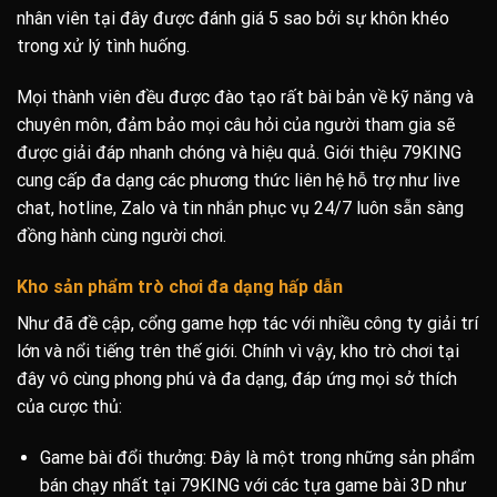
nhân viên tại đây được đánh giá 5 sao bởi sự khôn khéo
trong xử lý tình huống.
Mọi thành viên đều được đào tạo rất bài bản về kỹ năng và
chuyên môn, đảm bảo mọi câu hỏi của người tham gia sẽ
được giải đáp nhanh chóng và hiệu quả. Giới thiệu 79KING
cung cấp đa dạng các phương thức liên hệ hỗ trợ như live
chat, hotline, Zalo và tin nhắn phục vụ 24/7 luôn sẵn sàng
đồng hành cùng người chơi.
Kho sản phẩm trò chơi đa dạng hấp dẫn
Như đã đề cập, cổng game hợp tác với nhiều công ty giải trí
lớn và nổi tiếng trên thế giới. Chính vì vậy, kho trò chơi tại
đây vô cùng phong phú và đa dạng, đáp ứng mọi sở thích
của cược thủ:
Game bài đổi thưởng: Đây là một trong những sản phẩm
bán chạy nhất tại 79KING với các tựa game bài 3D như