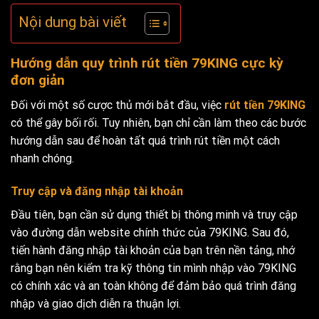
Nội dung bài viết
Hướng dẫn quy trình rút tiền 79KING cực kỳ
đơn giản
Đối với một số cược thủ mới bắt đầu, việc
rút tiền 79KING
có thể gây bối rối. Tuy nhiên, bạn chỉ cần làm theo các bước
hướng dẫn sau để hoàn tất quá trình rút tiền một cách
nhanh chóng.
Truy cập và đăng nhập tài khoản
Đầu tiên, bạn cần sử dụng thiết bị thông minh và truy cập
vào đường dẫn website chính thức của 79KING. Sau đó,
tiến hành đăng nhập tài khoản của bạn trên nền tảng, nhớ
rằng bạn nên kiểm tra kỹ thông tin mình nhập vào 79KING
có chính xác và an toàn không để đảm bảo quá trình đăng
nhập và giao dịch diễn ra thuận lợi.