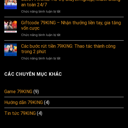
khuyến
ngay
an toàn 24/7
mãi
làm
Chức năng bình luận bị tắt
ở
79KING
đại
CSKH
mới
lý
79KING:
Giftcode 79KING – Nhận thưởng liền tay, gia tăng
nhất
Hỗ
không
vốn cược
trợ
thể
Chức năng bình luận bị tắt
ở
chuyên
bỏ
Giftcode
nghiệp,
qua
79KING
Các bước rút tiền 79KING: Thao tác thành công
nhanh
–
chóng
trong 2 phút
Nhận
an
Chức năng bình luận bị tắt
ở
thưởng
toàn
Các
liền
24/7
bước
tay,
rút
CÁC CHUYÊN MỤC KHÁC
gia
tiền
tăng
79KING:
vốn
Thao
cược
Game 79KING
(9)
tác
thành
Hướng dẫn 79KING
(4)
công
trong
2
Tin tức 79KING
(4)
phút