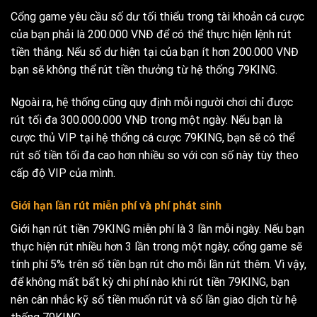
Cổng game yêu cầu số dư tối thiểu trong tài khoản cá cược
của bạn phải là 200.000 VNĐ để có thể thực hiện lệnh rút
tiền thắng. Nếu số dư hiện tại của bạn ít hơn 200.000 VNĐ
bạn sẽ không thể rút tiền thưởng từ hệ thống 79KING.
Ngoài ra, hệ thống cũng quy định mỗi người chơi chỉ được
rút tối đa 300.000.000 VNĐ trong một ngày. Nếu bạn là
cược thủ VIP tại hệ thống cá cược 79KING, bạn sẽ có thể
rút số tiền tối đa cao hơn nhiều so với con số này tùy theo
cấp độ VIP của mình.
Giới hạn lần rút miễn phí và phí phát sinh
Giới hạn rút tiền 79KING miễn phí là 3 lần mỗi ngày. Nếu bạn
thực hiện rút nhiều hơn 3 lần trong một ngày, cổng game sẽ
tính phí 5% trên số tiền bạn rút cho mỗi lần rút thêm. Vì vậy,
để không mất bất kỳ chi phí nào khi rút tiền 79KING, bạn
nên cân nhắc kỹ số tiền muốn rút và số lần giao dịch từ hệ