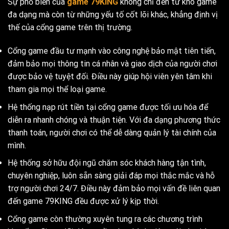
Sự phổ biến của
game 79KING
không chỉ đến từ kho game
đa dạng mà còn từ những yếu tố cốt lõi khác, khẳng định vị
thế của cổng game trên thị trường.
Cổng game đầu tư mạnh vào công nghệ bảo mật tiên tiến,
đảm bảo mọi thông tin cá nhân và giao dịch của người chơi
được bảo vệ tuyệt đối. Điều này giúp hội viên yên tâm khi
tham gia mọi thể loại game.
Hệ thống nạp rút tiền tại cổng game được tối ưu hóa để
diễn ra nhanh chóng và thuận tiện. Với đa dạng phương thức
thanh toán, người chơi có thể dễ dàng quản lý tài chính của
mình.
Hệ thống sở hữu đội ngũ chăm sóc khách hàng tận tình,
chuyên nghiệp, luôn sẵn sàng giải đáp mọi thắc mắc và hỗ
trợ người chơi 24/7. Điều này đảm bảo mọi vấn đề liên quan
đến game 79KING đều được xử lý kịp thời.
Cổng game còn thường xuyên tung ra các chương trình