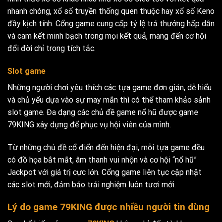
nhanh chóng, xổ số truyền thống quen thuộc hay xổ số Keno
đầy kịch tính. Cổng game cung cấp tỷ lệ trả thưởng hấp dẫn
và cam kết minh bạch trong mọi kết quả, mang đến cơ hội
đổi đời chỉ trong tích tắc.
Slot game
Những người chơi yêu thích các tựa game đơn giản, dễ hiểu
và chủ yếu dựa vào sự may mắn thì có thể tham khảo sảnh
slot game. Đa dạng các chủ đề game nổ hũ được game
79KING xây dựng để phục vụ hội viên của mình.
Từ những chủ đề cổ điển đến hiện đại, mỗi tựa game đều
có đồ họa bắt mắt, âm thanh vui nhộn và cơ hội “nổ hũ”
Jackpot với giá trị cực lớn. Cổng game liên tục cập nhật
các slot mới, đảm bảo trải nghiệm luôn tươi mới.
Lý do game 79KING được nhiều người tin dùng