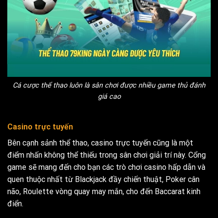
Cá cược thể thao luôn là sân chơi được nhiều game thủ đánh
giá cao
Casino trực tuyến
Bên cạnh sảnh thể thao, casino trực tuyến cũng là một
điểm nhấn không thể thiếu trong sân chơi giải trí này. Cổng
game sẽ mang đến cho bạn các trò chơi casino hấp dẫn và
quen thuộc nhất từ Blackjack đầy chiến thuật, Poker cân
não, Roulette vòng quay may mắn, cho đến Baccarat kinh
điển.