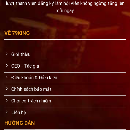
lượt thành viên đăng ký làm hội viên không ngừng tăng lên
mỗi ngày.
VỀ 79KING
Giới thiệu
CEO - Tác giả
Điều khoản & Điều kiện
Chính sách bảo mật
Chơi có trách nhiệm
Liên hệ
HƯỚNG DẪN