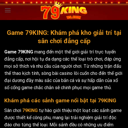
Skip
to
content
Game 79KING: Khám phá kho giải trí tại
sân chơi đẳng cấp
Game 79KING
mang đến một thế giới giải trí trực tuyến
đẳng cấp, nơi hội tụ đa dạng các thể loại trò chơi, đáp ứng
mọi sở thích và nhu cầu của người chơi. Từ những trận đấu
thể thao kịch tính, sòng bài casino lôi cuốn cho đến thế giới
đại dương đầy màu sắc của bắn cá và sự hấp dẫn của xổ
số cổng game chắc chắn sẽ chinh phục mọi game thủ.
Khám phá các sảnh game nổi bật tại 79KING
Sân chơi
79KING
tự hào giới thiệu một loạt các sảnh game
được thiết kế công phu, mang lại trải nghiệm giải trí độc
đáo cho từng thể loại. Mỗi sảnh đều có những ưu điểm