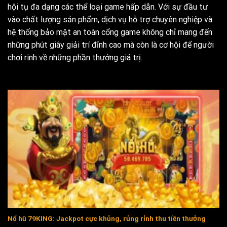
hội tụ đa dạng các thể loại game hấp dẫn. Với sự đầu tư
vào chất lượng sản phẩm, dịch vụ hỗ trợ chuyên nghiệp và
hệ thống bảo mật an toàn cổng game không chỉ mang đến
những phút giây giải trí đỉnh cao mà còn là cơ hội để người
chơi rinh về những phần thưởng giá trị.
Nổ hũ 79KING: Jackpot cực khủng, rủng rỉnh thu tiền thưởng