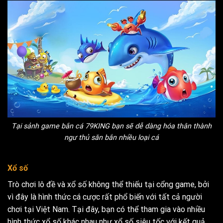
Tại sảnh game bắn cá 79KING bạn sẽ dễ dàng hóa thân thành
ngư thủ săn bắn nhiều loại cá
Xổ số
Trò chơi lô đề và xổ số không thể thiếu tại cổng game, bởi
vì đây là hình thức cá cược rất phổ biến với tất cả người
chơi tại Việt Nam. Tại đây, bạn có thể tham gia vào nhiều
hình thức xổ số khác nhau như xổ số siêu tốc với kết quả